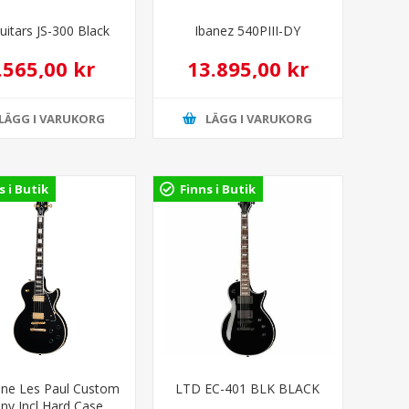
Guitars JS-300 Black
Ibanez 540PIII-DY
.565,00 kr
13.895,00 kr
LÄGG I VARUKORG
LÄGG I VARUKORG
s i Butik
Finns i Butik
one Les Paul Custom
LTD EC-401 BLK BLACK
ny Incl Hard Case