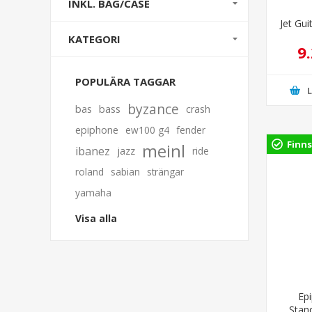
INKL. BAG/CASE
Jet Gui
KATEGORI
9
POPULÄRA TAGGAR
byzance
bas
bass
crash
epiphone
ew100 g4
fender
Finns
meinl
ibanez
jazz
ride
roland
sabian
strängar
yamaha
Visa alla
Ep
Stan