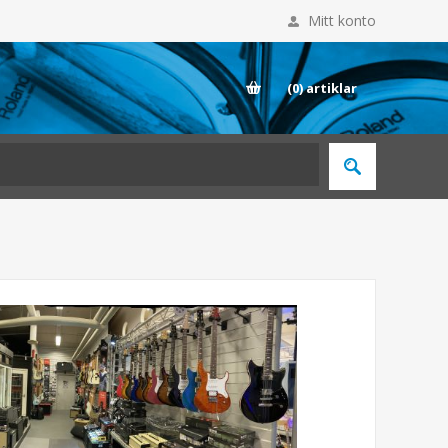
Mitt konto
E
(0)
artiklar