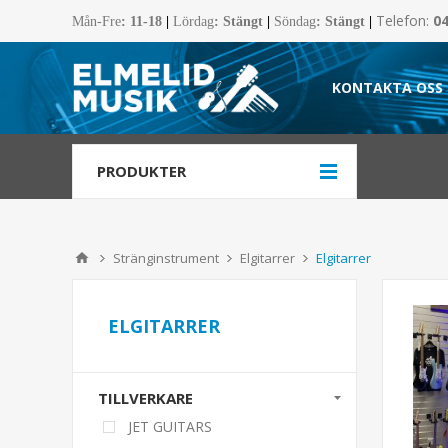
Telefon:
0
Mån-Fre
:
11-18
|
Lördag
: Stängt
|
Söndag
: Stängt
|
KONTAKTA OSS
PRODUKTER
Stränginstrument
Elgitarrer
Elgitarrer
ELGITARRER
TILLVERKARE
JET GUITARS