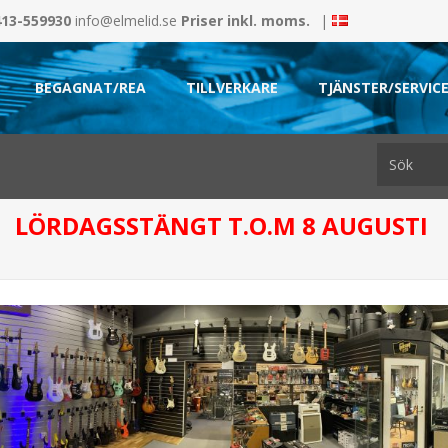
413-559930
info@elmelid.se
Priser inkl. moms.
|
BEGAGNAT/REA
TILLVERKARE
TJÄNSTER/SERVIC
LÖRDAGSSTÄNGT T.O.M 8 AUGUSTI