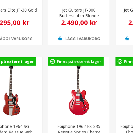
tars Elite JT-30 Gold
Jet Guitars JT-300
Jet 
Butterscotch Blonde
.295,00 kr
2.490,00 kr
2
LÄGG I VARUKORG
LÄGG I VARUKORG
 på externt lager
Finns på externt lager
Finn
iphone 1964 SG
Epiphone 1962 ES-335
Epiph
dard Reissue with
Reissue Sixties Cherry
Ebo