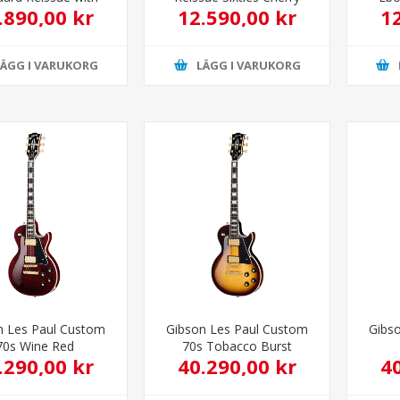
.890,00 kr
12.590,00 kr
1
ro Vibrola Cherry
Red
LÄGG I VARUKORG
LÄGG I VARUKORG
n Les Paul Custom
Gibson Les Paul Custom
Gibs
70s Wine Red
70s Tobacco Burst
.290,00 kr
40.290,00 kr
4