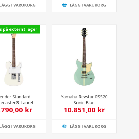
LÄGG I VARUKORG
LÄGG I VARUKORG
s på externt lager
ender Standard
Yamaha Revstar RSS20
lecaster® Laurel
Sonic Blue
.790,00 kr
10.851,00 kr
board Olympic White
LÄGG I VARUKORG
LÄGG I VARUKORG