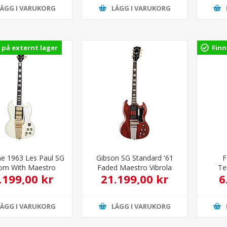
LÄGG I VARUKORG
LÄGG I VARUKORG
 på externt lager
Finn
e 1963 Les Paul SG
Gibson SG Standard '61
F
om With Maestro
Faded Maestro Vibrola
Te
.199,00 kr
21.199,00 kr
6
ola Classic White
Vintage Cherry
Finger
LÄGG I VARUKORG
LÄGG I VARUKORG