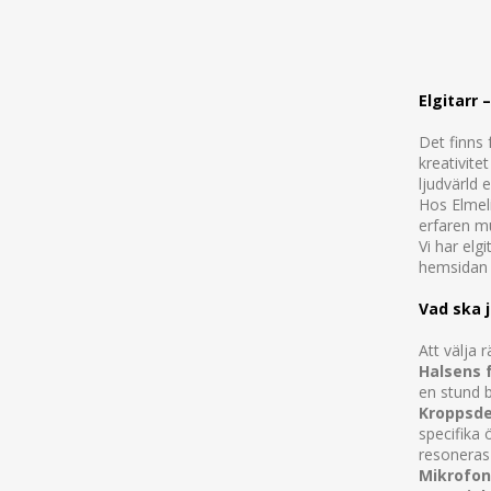
Elgitarr 
Det finns 
kreativite
ljudvärld e
Hos Elmeli
erfaren mu
Vi har elg
hemsidan e
Vad ska j
Att välja 
Halsens 
en stund b
Kroppsde
specifika 
resoneras 
Mikrofon