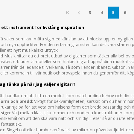
3
4
5
6
– ett instrument för livslång inspiration
få saker som kan mäta sig med känslan av att plocka upp en ny gitarr.
t och nya upptäckter. För den erfarna gitarristen kan det vara starten 
ller ett nytt musikaliskt uttryck.
d Musik hittar du ett brett utbud av elgitarrer som täcker alla behov 
siker, erbjuder vi modeller som hjälper dig att uppnå dina musikalisk
itarrer från de ledande tillverkarna, så som Fender, Ibanez, Gibson, 
ller komma in till vår butik och provspela innan du genomför ditt köp
ag tänka på när jag väljer elgitarr?
rätt handlar om att hitta en modell som matchar dina behov och din spe
form och bredd
: Viktigt för bekvämligheten, särskilt om du har mindre
rukar hjälpa för att veta om halsens form och bredd passar dig och din
sign
: Välj mellan klassiska former och moderna konstruktioner som
önskemål om att den ska vara nätt och smidig – eller så är du ute efte
fantastiskt.
er
: Singel coil eller humbucker? Valet av mikrofon påverkar ljudet och