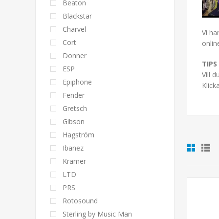
Beaton
Blackstar
Charvel
Vi ha
Cort
onlin
Donner
TIPS
ESP
Vill 
Epiphone
Klicka
Fender
Gretsch
Gibson
Hagström
Ibanez
Kramer
LTD
PRS
Rotosound
Sterling by Music Man