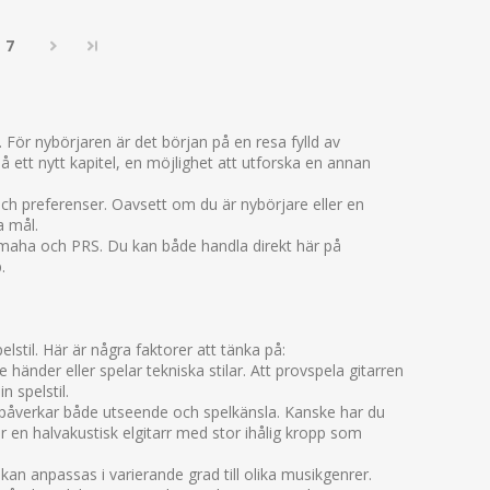
7
 För nybörjaren är det början på en resa fylld av
på ett nytt kapitel, en möjlighet att utforska en annan
och preferenser. Oavsett om du är nybörjare eller en
a mål.
Yamaha och PRS. Du kan både handla direkt här på
.
lstil. Här är några faktorer att tänka på:
 händer eller spelar tekniska stilar. Att provspela gitarren
 spelstil.
 påverkar både utseende och spelkänsla. Kanske har du
r en halvakustisk elgitarr med stor ihålig kropp som
 kan anpassas i varierande grad till olika musikgenrer.