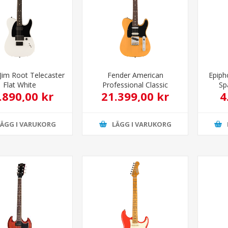
Jim Root Telecaster
Fender American
Epiph
Flat White
Professional Classic
Sp
.890,00 kr
21.399,00 kr
4
HotShot™ Telecaster®
LÄGG I VARUKORG
LÄGG I VARUKORG