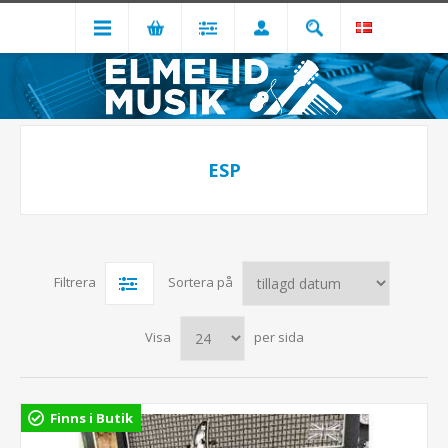
ESP
Filtrera
Sortera på
Visa
per sida
Finns i Butik