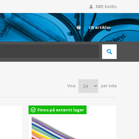
Mitt konto
E
(0)
artiklar
Visa
per sida
Finns på externt lager