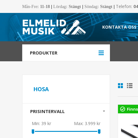
Telefon:
0
Mån-Fre
:
11-18
|
Lördag
: Stängt
|
Söndag
: Stängt
|
KONTAKTA OSS
PRODUKTER
HOSA
Finns
PRISINTERVALL
Min:
39 kr
Max:
3.999 kr