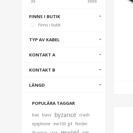
39
3999
FINNS I BUTIK
Finns i butik
TYP AV KABEL
KONTAKT A
KONTAKT B
LÄNGD
POPULÄRA TAGGAR
byzance
bas
bass
crash
epiphone
ew100 g4
fender
meinl
ibanez
jazz
ride