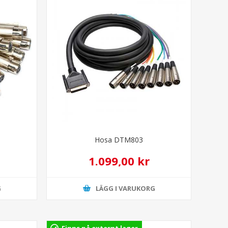
Hosa DTM803
1.099,00 kr
G
LÄGG I VARUKORG
Finns på externt lager