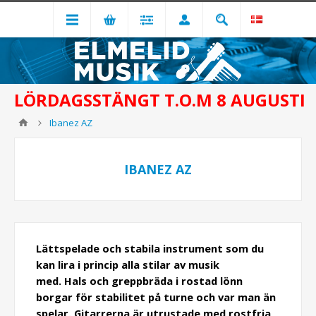
LÖRDAGSSTÄNGT T.O.M 8 AUGUSTI
Ibanez AZ
IBANEZ AZ
Lättspelade och stabila instrument som du
kan lira i princip alla stilar av musik
med. Hals och greppbräda i rostad lönn
borgar för stabilitet på turne och var man än
spelar. Gitarrerna är utrustade med rostfria