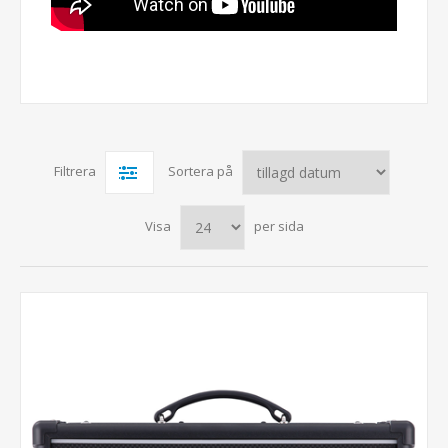
Filtrera
Sortera på
Visa
per sida