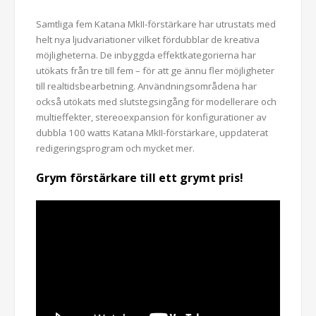
Samtliga fem Katana MkII-förstärkare har utrustats med
helt nya ljudvariationer vilket fördubblar de kreativa
möjligheterna. De inbyggda effektkategorierna har
utökats från tre till fem – för att ge ännu fler möjligheter
till realtidsbearbetning. Användningsområdena har
också utökats med slutstegsingång för modellerare och
multieffekter, stereoexpansion för konfigurationer av
dubbla 100 watts Katana MkII-förstärkare, uppdaterat
redigeringsprogram och mycket mer.
Grym förstärkare till ett grymt pris!