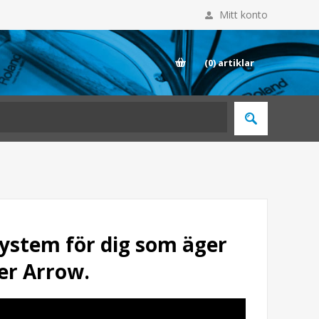
Mitt konto
E
(0)
artiklar
system för dig som äger
er Arrow.