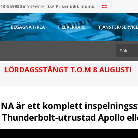
413-559930
info@elmelid.se
Priser inkl. moms.
|
BEGAGNAT/REA
TILLVERKARE
TJÄNSTER/SERVIC
LÖRDAGSSTÄNGT T.O.M 8 AUGUSTI
UNA
är ett komplett inspelnings
 Thunderbolt-utrustad Apollo ell