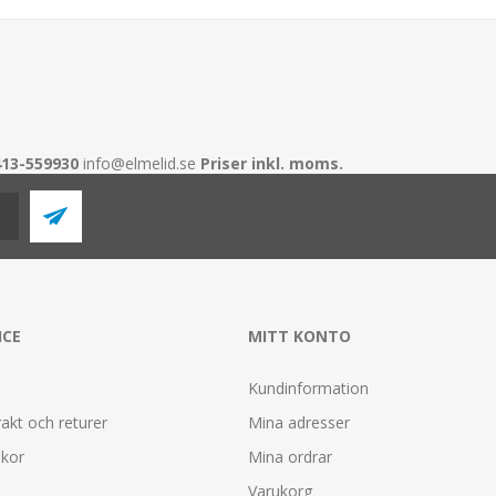
413-559930
info@elmelid.se
Priser inkl. moms.
ICE
MITT KONTO
Kundinformation
rakt och returer
Mina adresser
lkor
Mina ordrar
Varukorg