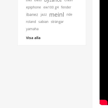
epiphone
ew100 g4
fender
meinl
ibanez
jazz
ride
roland
sabian
strängar
yamaha
Visa alla