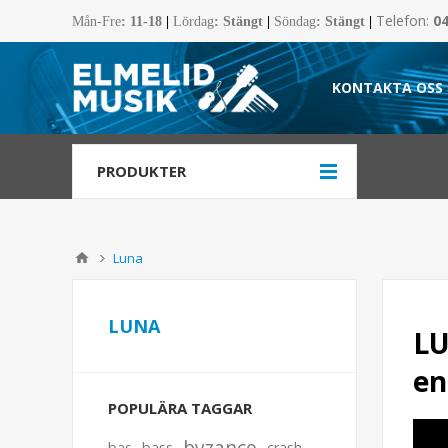
Telefon:
0
Mån-Fre
:
11-18
|
Lördag
: Stängt
|
Söndag
: Stängt
|
KONTAKTA OSS
PRODUKTER
Luna
LUNA
L
en
POPULÄRA TAGGAR
byzance
bas
bass
crash