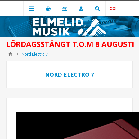
LÖRDAGSSTÄNGT T.O.M 8 AUGUSTI
Nord Electro 7
NORD ELECTRO 7