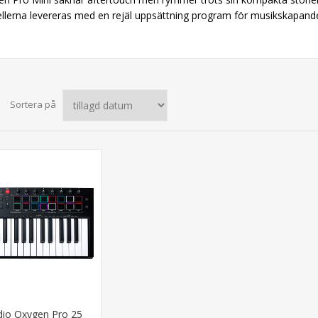
lerna levereras med en rejäl uppsättning program för musikskapand
Sortera på
io Oxygen Pro 25