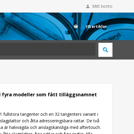
Mitt konto
E
(0)
artiklar
 fyra modeller som fått tilläggsnamnet
fullstora tangenter och en 32 tangenters variant i
lagplattor och åtta adresseringsbara rattar. De två
ssa är halvvägda och anslagskänsliga med aftertouch.
a slagplattor, fyra rattar och fyra reglar. Alla