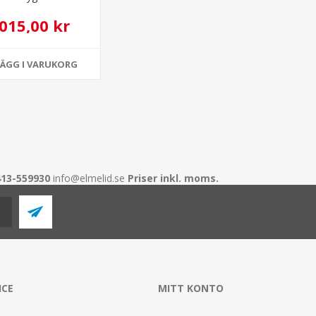
.015,00 kr
LÄGG I VARUKORG
413-559930
info@elmelid.se
Priser inkl. moms.
ICE
MITT KONTO