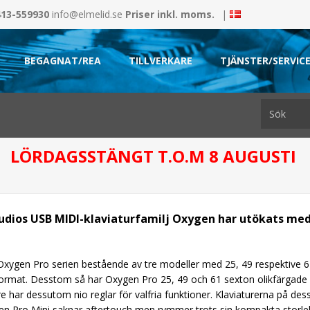
413-559930
info@elmelid.se
Priser inkl. moms.
|
BEGAGNAT/REA
TILLVERKARE
TJÄNSTER/SERVIC
LÖRDAGSSTÄNGT T.O.M 8 AUGUSTI
dios USB MIDI-klaviaturfamilj Oxygen har utökats med
xygen Pro serien bestående av tre modeller med 25, 49 respektive 61 
ormat. Desstom så har Oxygen Pro 25, 49 och 61 sexton olikfärgade s
e har dessutom nio reglar för valfria funktioner. Klaviaturerna på de
n Pro Mini saknar aftertouch men rymmer trots sin kompakta storlek ått