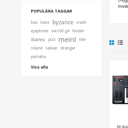
model
POPULÄRA TAGGAR
byzance
bas
bass
crash
epiphone
ew100 g4
fender
meinl
ibanez
jazz
ride
roland
sabian
strängar
yamaha
Visa alla
M-Aud