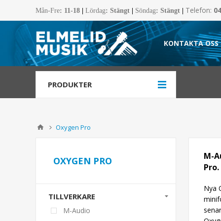
Telefon:
0
Mån-Fre
:
11-18
|
Lördag
: Stängt
|
Söndag
: Stängt
|
KONTAKTA OSS
PRODUKTER
Oxygen Pro
M-Au
OXYGEN PRO
Pro.
Nya O
TILLVERKARE
minif
senar
M-Audio
Oxyge