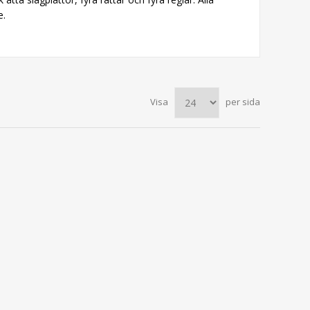
e.
Visa
per sida