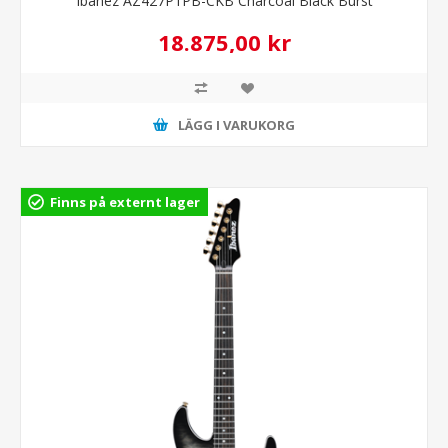
Ibanez AZ427P1PB-CKB Charcoal Black Burst
18.875,00 kr
LÄGG I VARUKORG
Finns på externt lager