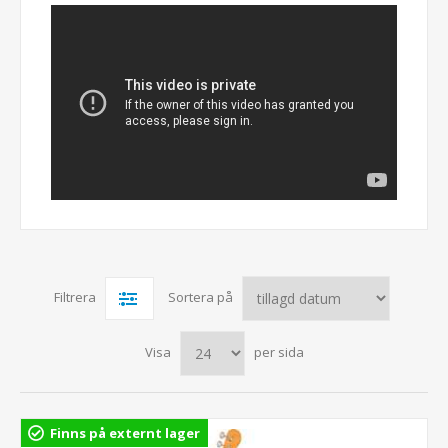
Filtrera
Sortera på
Visa
per sida
Finns på externt lager