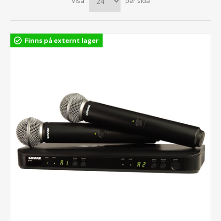
Visa
per sida
Finns på externt lager