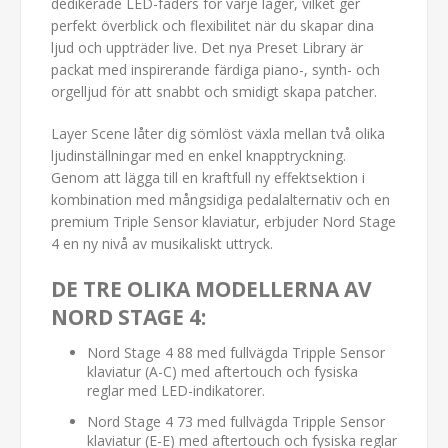
dedikerade LED-faders för varje lager, vilket ger
perfekt överblick och flexibilitet när du skapar dina
ljud och uppträder live. Det nya Preset Library är
packat med inspirerande färdiga piano-, synth- och
orgelljud för att snabbt och smidigt skapa patcher.
Layer Scene låter dig sömlöst växla mellan två olika
ljudinställningar med en enkel knapptryckning.
Genom att lägga till en kraftfull ny effektsektion i
kombination med mångsidiga pedalalternativ och en
premium Triple Sensor klaviatur, erbjuder Nord Stage
4 en ny nivå av musikaliskt uttryck.
DE TRE OLIKA MODELLERNA AV
NORD STAGE 4:
Nord Stage 4 88 med fullvägda Tripple Sensor
klaviatur (A-C) med aftertouch och fysiska
reglar med LED-indikatorer.
Nord Stage 4 73 med fullvägda Tripple Sensor
klaviatur (E-E) med aftertouch och fysiska reglar