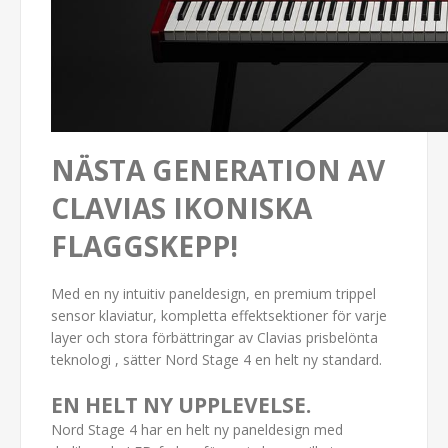
NÄSTA GENERATION AV
CLAVIAS IKONISKA
FLAGGSKEPP!
Med en ny intuitiv paneldesign, en premium trippel
sensor klaviatur, kompletta effektsektioner för varje
layer och stora förbättringar av Clavias prisbelönta
teknologi , sätter Nord Stage 4 en helt ny standard.
EN HELT NY UPPLEVELSE.
Nord Stage 4 har en helt ny paneldesign med