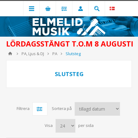
LÖRDAGSSTÄNGT T.O.M 8 AUGUSTI
PA, Ljus & DJ
PA
Slutsteg
SLUTSTEG
Filtrera
Sortera på
Visa
per sida