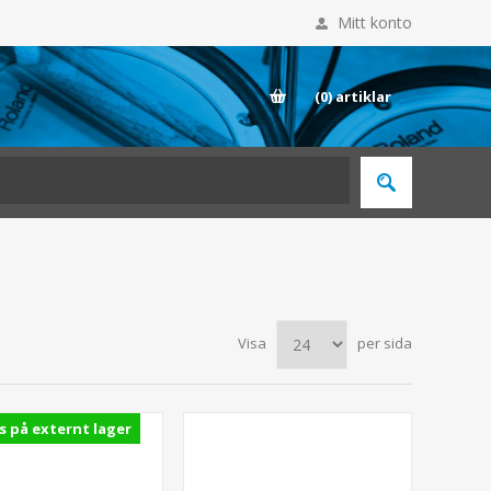
Mitt konto
E
(0)
artiklar
Visa
per sida
s på externt lager