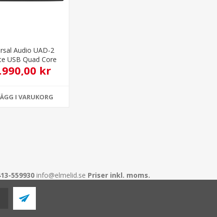
ersal Audio UAD-2
lite USB Quad Core
.990,00 kr
LÄGG I VARUKORG
413-559930
info@elmelid.se
Priser inkl. moms.