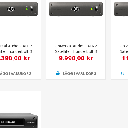
ersal Audio UAD-2
Universal Audio UAD-2
Univ
lite Thunderbolt 3
Satellite Thunderbolt 3
Sate
.390,00 kr
9.990,00 kr
1
 Custom Ljudkort
Quad Core Ljudkort
Oc
LÄGG I VARUKORG
LÄGG I VARUKORG