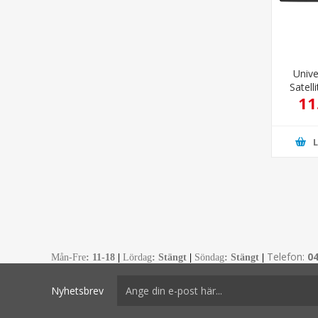
Univ
Satel
11
Telefon:
0
Mån-Fre
:
11-18
|
Lördag
: Stängt
|
Söndag
: Stängt
|
Nyhetsbrev