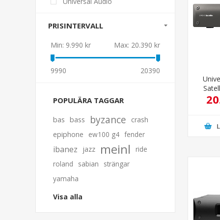
Universal Audio
PRISINTERVALL
Min:
9.990 kr
Max:
20.390 kr
9990
20390
Univ
Satel
20
Octo
POPULÄRA TAGGAR
byzance
bas
bass
crash
epiphone
ew100 g4
fender
meinl
ibanez
jazz
ride
roland
sabian
strängar
yamaha
Visa alla