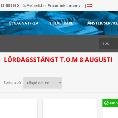
413-559930
info@elmelid.se
Priser inkl. moms.
|
BEGAGNAT/REA
TILLVERKARE
TJÄNSTER/SERVIC
LÖRDAGSSTÄNGT T.O.M 8 AUGUSTI
Sortera på
Finn