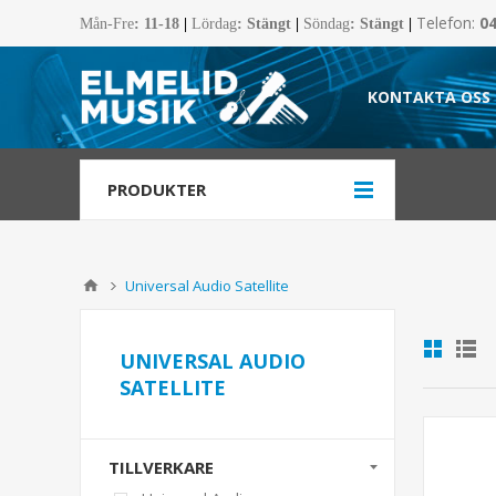
Telefon:
0
Mån-Fre
:
11-18
|
Lördag
: Stängt
|
Söndag
: Stängt
|
KONTAKTA OSS
PRODUKTER
Universal Audio Satellite
UNIVERSAL AUDIO
SATELLITE
TILLVERKARE