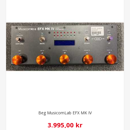
Beg MusicomLab EFX MK IV
3.995,00 kr