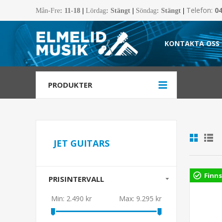
Telefon:
0
Mån-Fre
:
11-18
|
Lördag
: Stängt
|
Söndag
: Stängt
|
KONTAKTA OSS
PRODUKTER
JET GUITARS
Finns
PRISINTERVALL
Min:
2.490 kr
Max:
9.295 kr