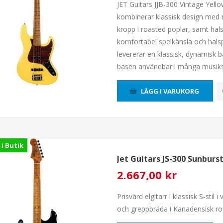
JET Guitars JJB-300 Vintage Yello
kombinerar klassisk design med 
kropp i roasted poplar, samt ha
komfortabel spelkänsla och halsp
levererar en klassisk, dynamisk b
basen användbar i många musiksti
LÄGG I VARUKORG
 i Butik
Jet Guitars JS-300 Sunburs
2.667,00 kr
Prisvärd elgitarr i klassisk S-st
och greppbräda i Kanadensisk ros