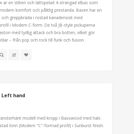
w är en stilren och lättspelad 4-strängad elbas som
modern komfort och pålitlig prestanda. Basen har en
ls och greppbräda i rostad kanadensisk med
rofil i Modern C-form. De två JB-style pickuperna
aston med tydlig attack och bra botten, vilket gör
lar – från pop och rock till funk och fusion.
t Left hand
il i vänsterhänt modell med kropp i Basswood med hals
tad lönn (Modern "C"-formad profil) i Sunburst finish.