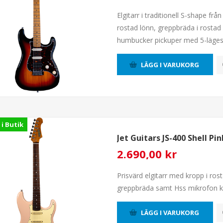
Elgitarr i traditionell S-shape fr
rostad lönn, greppbräda i rostad
humbucker pickuper med 5-lägess
LÄGG I VARUKORG
 i Butik
Jet Guitars JS-400 Shell Pin
2.690,00 kr
Prisvärd elgitarr med kropp i ro
greppbräda samt Hss mikrofon 
LÄGG I VARUKORG