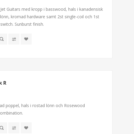
ån Jet Guitars med kropp i basswood, hals i kanadensisk
 lönn, kromad hardware samt 2st single-coil och 1st
witch. Sunburst finish.
k R
stad poppel, hals i rostad lönn och Rosewood
kombination.