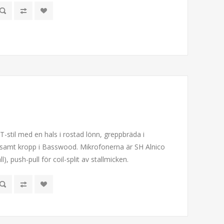
i T-stil med en hals i rostad lönn, greppbräda i
amt kropp i Basswood. Mikrofonerna är SH Alnico
ll), push-pull för coil-split av stallmicken.