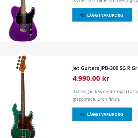
LÄGG I VARUKORG
Jet Guitars JPB-300 SG R G
4.990,00 kr
4 strängad bas med kropp i ros
greppbräda. Grön finish.
LÄGG I VARUKORG