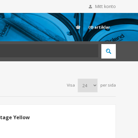
Mitt konto
E
(0)
artiklar
Visa
per sida
intage Yellow