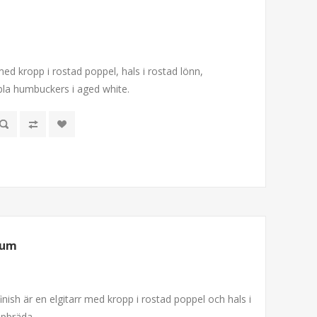
 med kropp i rostad poppel, hals i rostad lönn,
la humbuckers i aged white.
lum
inish är en elgitarr med kropp i rostad poppel och hals i
pbräda.