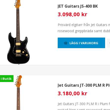
JET Guitars JS-400 BK
3.098,00 kr
Prisvärd elgitarr från Jet Guitars
rosewood greppbräda samt dubb
LÄGG I VARUKORG
 i Butik
Jet Guitars JT-300 PLM R P
3.180,00 kr
Jet Guitars JT-300 PLM R i Plum f
rostad lönn samt rosewood grep