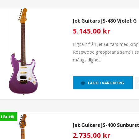
Jet Guitars JS-480 Violet G
5.145,00 kr
Elgitarr från Jet Guitars med kro
Rosewood greppbräda samt Hss k
mångsidighet.
LÄGG I VARUKORG
 i Butik
Jet Guitars JS-400 Sunburs
2.735,00 kr