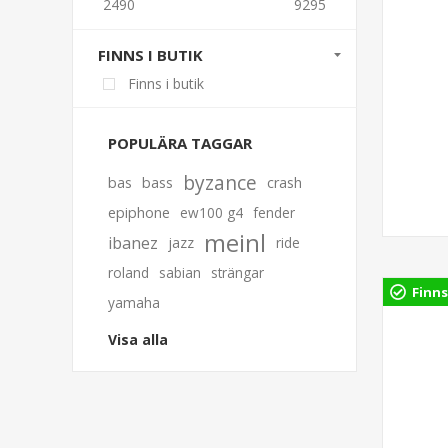
2490
9295
FINNS I BUTIK
Finns i butik
POPULÄRA TAGGAR
byzance
bas
bass
crash
epiphone
ew100 g4
fender
meinl
ibanez
jazz
ride
roland
sabian
strängar
Finns
yamaha
Visa alla