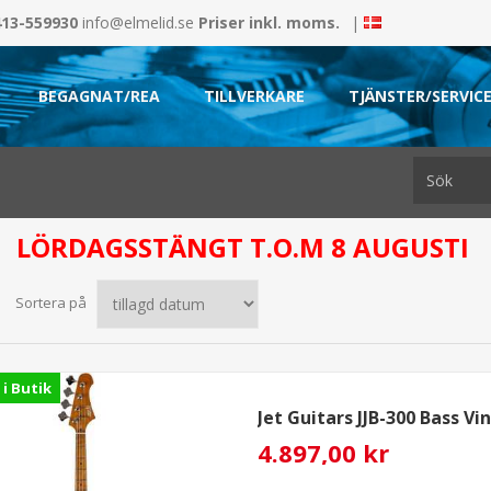
413-559930
info@elmelid.se
Priser inkl. moms.
|
BEGAGNAT/REA
TILLVERKARE
TJÄNSTER/SERVIC
LÖRDAGSSTÄNGT T.O.M 8 AUGUSTI
Sortera på
 i Butik
Jet Guitars JJB-300 Bass V
4.897,00 kr